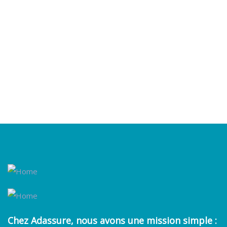
Talk to an expert
+ 1- (246) 333-0089
Chez
Adassure
, nous avons une mission simple :